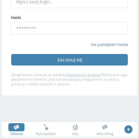
Hasło
nie pamiętam hasła
ZALOGUJ SIĘ
Zalogowanie oznacza akceptację
Regulaminu serwisu
Wykop.pl w jego
aktualnym brzmieniu. Jeśli nie akceptujesz Regulaminu w całości,
prosimy o niekorzystanie z serwisu.
Główna
Wykopalisko
Hity
Mikroblog