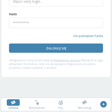
Hasło
nie pamiętam hasła
ZALOGUJ SIĘ
Zalogowanie oznacza akceptację
Regulaminu serwisu
Wykop.pl w jego
aktualnym brzmieniu. Jeśli nie akceptujesz Regulaminu w całości,
prosimy o niekorzystanie z serwisu.
Główna
Wykopalisko
Hity
Mikroblog