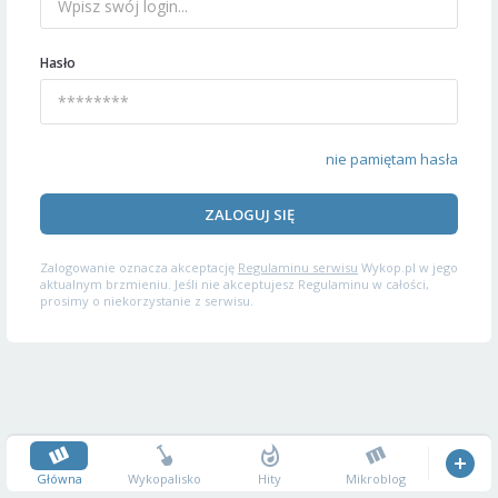
Hasło
nie pamiętam hasła
ZALOGUJ SIĘ
Zalogowanie oznacza akceptację
Regulaminu serwisu
Wykop.pl w jego
aktualnym brzmieniu. Jeśli nie akceptujesz Regulaminu w całości,
prosimy o niekorzystanie z serwisu.
Główna
Wykopalisko
Hity
Mikroblog