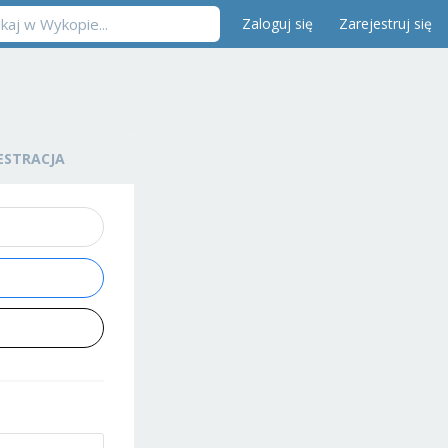
Zaloguj się
Zarejestruj się
ESTRACJA