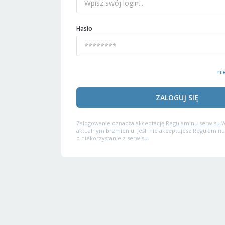
Hasło
ni
ZALOGUJ SIĘ
Zalogowanie oznacza akceptację
Regulaminu serwisu
W
aktualnym brzmieniu. Jeśli nie akceptujesz Regulaminu
o niekorzystanie z serwisu.