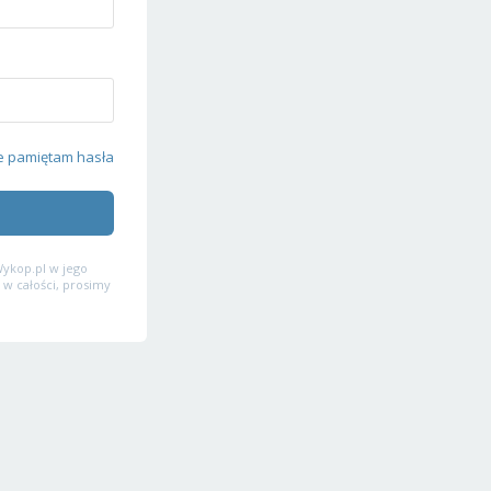
e pamiętam hasła
ykop.pl w jego
 w całości, prosimy