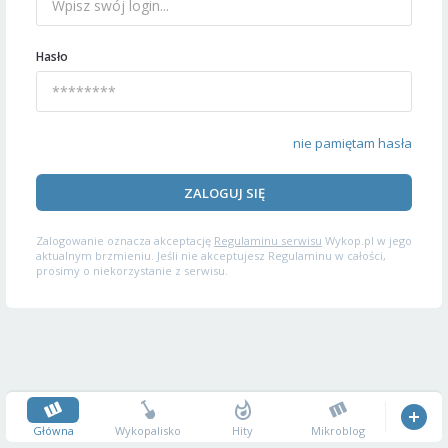
Hasło
nie pamiętam hasła
ZALOGUJ SIĘ
Zalogowanie oznacza akceptację
Regulaminu serwisu
Wykop.pl w jego
aktualnym brzmieniu. Jeśli nie akceptujesz Regulaminu w całości,
prosimy o niekorzystanie z serwisu.
Główna
Wykopalisko
Hity
Mikroblog