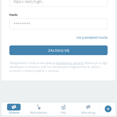
Hasło
nie pamiętam hasła
ZALOGUJ SIĘ
Zalogowanie oznacza akceptację
Regulaminu serwisu
Wykop.pl w jego
aktualnym brzmieniu. Jeśli nie akceptujesz Regulaminu w całości,
prosimy o niekorzystanie z serwisu.
Główna
Wykopalisko
Hity
Mikroblog