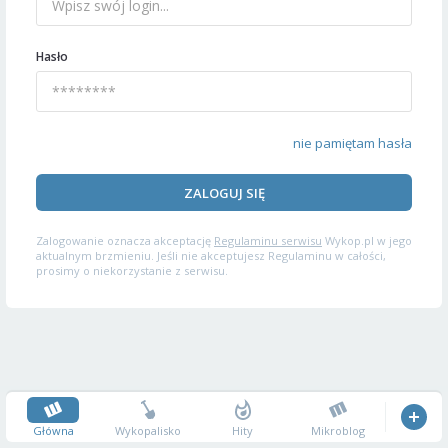
Hasło
nie pamiętam hasła
ZALOGUJ SIĘ
Zalogowanie oznacza akceptację
Regulaminu serwisu
Wykop.pl w jego
aktualnym brzmieniu. Jeśli nie akceptujesz Regulaminu w całości,
prosimy o niekorzystanie z serwisu.
Główna
Wykopalisko
Hity
Mikroblog