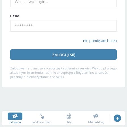
Hasło
nie pamiętam hasła
ZALOGUJ SIĘ
Zalogowanie oznacza akceptację
Regulaminu serwisu
Wykop.pl w jego
aktualnym brzmieniu. Jeśli nie akceptujesz Regulaminu w całości,
prosimy o niekorzystanie z serwisu.
Główna
Wykopalisko
Hity
Mikroblog