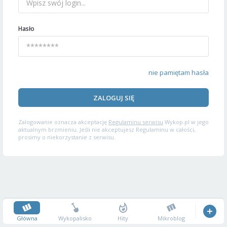
Hasło
nie pamiętam hasła
ZALOGUJ SIĘ
Zalogowanie oznacza akceptację
Regulaminu serwisu
Wykop.pl w jego
aktualnym brzmieniu. Jeśli nie akceptujesz Regulaminu w całości,
prosimy o niekorzystanie z serwisu.
Główna
Wykopalisko
Hity
Mikroblog