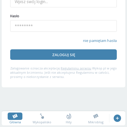
Hasło
nie pamiętam hasła
ZALOGUJ SIĘ
Zalogowanie oznacza akceptację
Regulaminu serwisu
Wykop.pl w jego
aktualnym brzmieniu. Jeśli nie akceptujesz Regulaminu w całości,
prosimy o niekorzystanie z serwisu.
Główna
Wykopalisko
Hity
Mikroblog