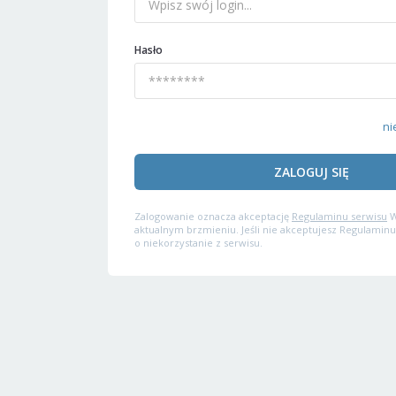
Hasło
ni
ZALOGUJ SIĘ
Zalogowanie oznacza akceptację
Regulaminu serwisu
W
aktualnym brzmieniu. Jeśli nie akceptujesz Regulaminu
o niekorzystanie z serwisu.