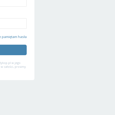
e pamiętam hasła
ykop.pl w jego
 w całości, prosimy