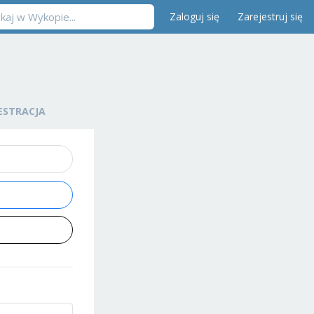
Zaloguj się
Zarejestruj się
ESTRACJA