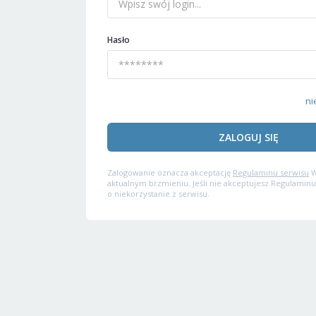
Hasło
ni
ZALOGUJ SIĘ
Zalogowanie oznacza akceptację
Regulaminu serwisu
W
aktualnym brzmieniu. Jeśli nie akceptujesz Regulaminu
o niekorzystanie z serwisu.