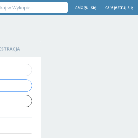
Zaloguj się
Zarejestruj się
ESTRACJA