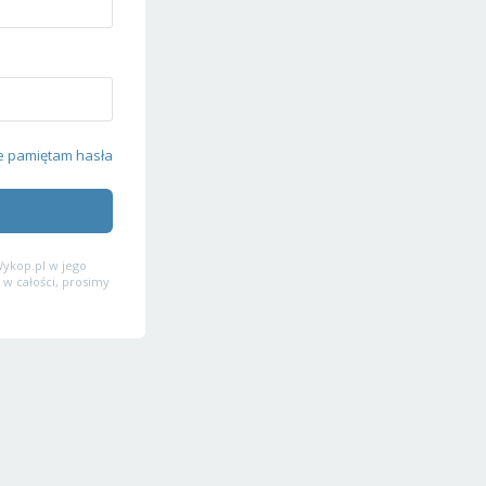
e pamiętam hasła
ykop.pl w jego
 w całości, prosimy