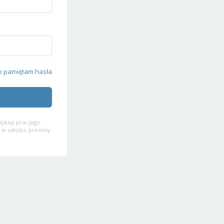
e pamiętam hasła
ykop.pl w jego
 w całości, prosimy