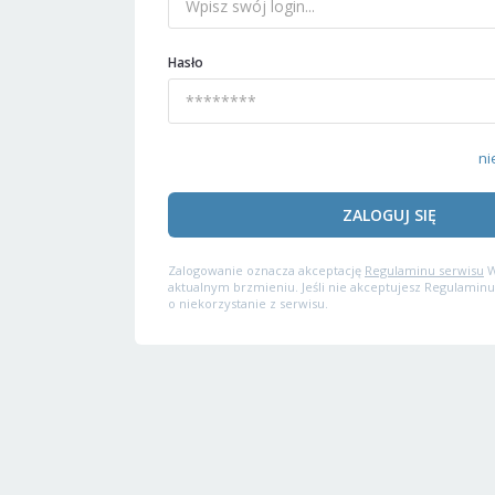
Hasło
ni
ZALOGUJ SIĘ
Zalogowanie oznacza akceptację
Regulaminu serwisu
W
aktualnym brzmieniu. Jeśli nie akceptujesz Regulaminu
o niekorzystanie z serwisu.