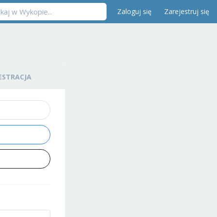
Zaloguj się
Zarejestruj się
ESTRACJA