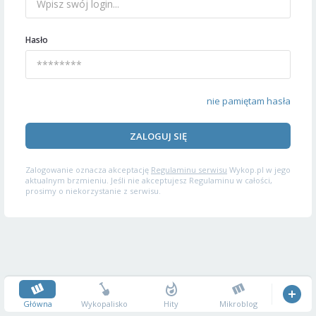
Hasło
nie pamiętam hasła
ZALOGUJ SIĘ
Zalogowanie oznacza akceptację
Regulaminu serwisu
Wykop.pl w jego
aktualnym brzmieniu. Jeśli nie akceptujesz Regulaminu w całości,
prosimy o niekorzystanie z serwisu.
Główna
Wykopalisko
Hity
Mikroblog