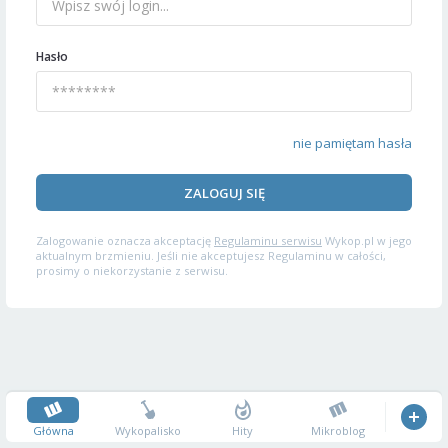
Hasło
nie pamiętam hasła
ZALOGUJ SIĘ
Zalogowanie oznacza akceptację
Regulaminu serwisu
Wykop.pl w jego
aktualnym brzmieniu. Jeśli nie akceptujesz Regulaminu w całości,
prosimy o niekorzystanie z serwisu.
Główna
Wykopalisko
Hity
Mikroblog