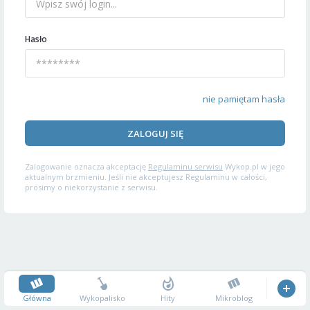
Hasło
nie pamiętam hasła
ZALOGUJ SIĘ
Zalogowanie oznacza akceptację
Regulaminu serwisu
Wykop.pl w jego
aktualnym brzmieniu. Jeśli nie akceptujesz Regulaminu w całości,
prosimy o niekorzystanie z serwisu.
Główna
Wykopalisko
Hity
Mikroblog