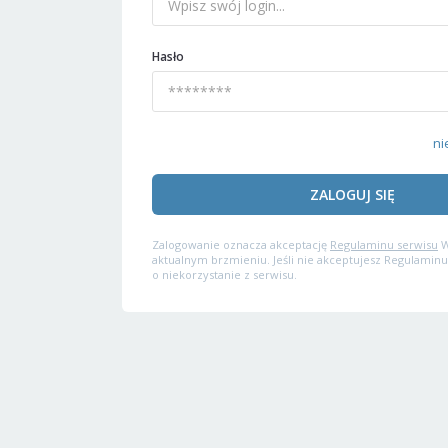
Hasło
ni
ZALOGUJ SIĘ
Zalogowanie oznacza akceptację
Regulaminu serwisu
W
aktualnym brzmieniu. Jeśli nie akceptujesz Regulaminu
o niekorzystanie z serwisu.