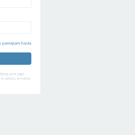
e pamiętam hasła
ykop.pl w jego
 w całości, prosimy