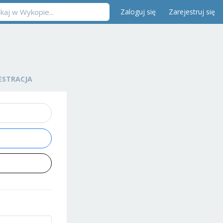
Zaloguj się
Zarejestruj się
ESTRACJA