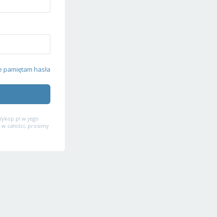
e pamiętam hasła
ykop.pl w jego
 w całości, prosimy