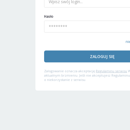
Hasło
ni
ZALOGUJ SIĘ
Zalogowanie oznacza akceptację
Regulaminu serwisu
W
aktualnym brzmieniu. Jeśli nie akceptujesz Regulaminu
o niekorzystanie z serwisu.