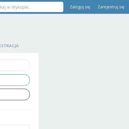
Zaloguj się
Zarejestruj się
ESTRACJA