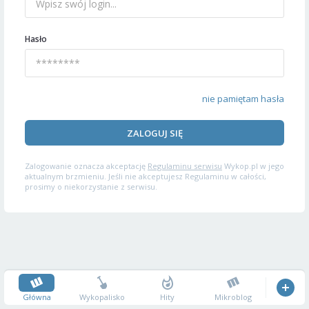
Hasło
nie pamiętam hasła
ZALOGUJ SIĘ
Zalogowanie oznacza akceptację
Regulaminu serwisu
Wykop.pl w jego
aktualnym brzmieniu. Jeśli nie akceptujesz Regulaminu w całości,
prosimy o niekorzystanie z serwisu.
Główna
Wykopalisko
Hity
Mikroblog