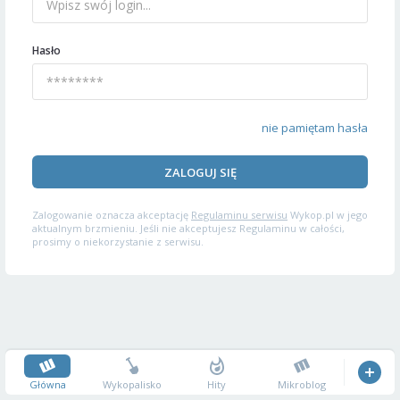
Hasło
nie pamiętam hasła
ZALOGUJ SIĘ
Zalogowanie oznacza akceptację
Regulaminu serwisu
Wykop.pl w jego
aktualnym brzmieniu. Jeśli nie akceptujesz Regulaminu w całości,
prosimy o niekorzystanie z serwisu.
Główna
Wykopalisko
Hity
Mikroblog