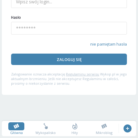
Hasło
nie pamiętam hasła
ZALOGUJ SIĘ
Zalogowanie oznacza akceptację
Regulaminu serwisu
Wykop.pl w jego
aktualnym brzmieniu. Jeśli nie akceptujesz Regulaminu w całości,
prosimy o niekorzystanie z serwisu.
Główna
Wykopalisko
Hity
Mikroblog