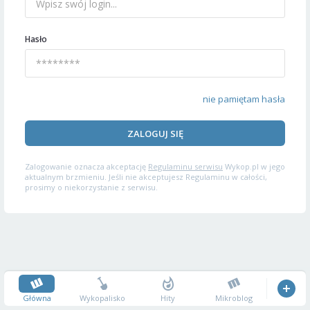
Hasło
nie pamiętam hasła
ZALOGUJ SIĘ
Zalogowanie oznacza akceptację
Regulaminu serwisu
Wykop.pl w jego
aktualnym brzmieniu. Jeśli nie akceptujesz Regulaminu w całości,
prosimy o niekorzystanie z serwisu.
Główna
Wykopalisko
Hity
Mikroblog