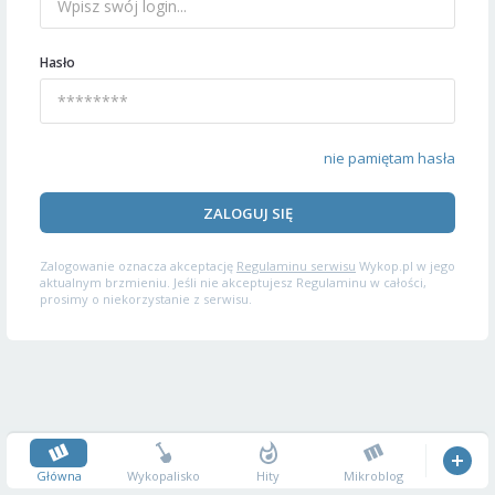
Hasło
nie pamiętam hasła
ZALOGUJ SIĘ
Zalogowanie oznacza akceptację
Regulaminu serwisu
Wykop.pl w jego
aktualnym brzmieniu. Jeśli nie akceptujesz Regulaminu w całości,
prosimy o niekorzystanie z serwisu.
Główna
Wykopalisko
Hity
Mikroblog