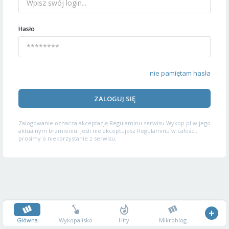
Hasło
nie pamiętam hasła
ZALOGUJ SIĘ
Zalogowanie oznacza akceptację
Regulaminu serwisu
Wykop.pl w jego
aktualnym brzmieniu. Jeśli nie akceptujesz Regulaminu w całości,
prosimy o niekorzystanie z serwisu.
Główna
Wykopalisko
Hity
Mikroblog