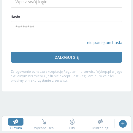
Hasło
nie pamiętam hasła
ZALOGUJ SIĘ
Zalogowanie oznacza akceptację
Regulaminu serwisu
Wykop.pl w jego
aktualnym brzmieniu. Jeśli nie akceptujesz Regulaminu w całości,
prosimy o niekorzystanie z serwisu.
Główna
Wykopalisko
Hity
Mikroblog