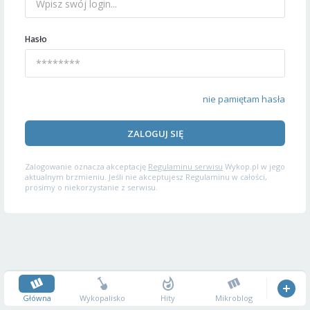
Hasło
nie pamiętam hasła
ZALOGUJ SIĘ
Zalogowanie oznacza akceptację
Regulaminu serwisu
Wykop.pl w jego
aktualnym brzmieniu. Jeśli nie akceptujesz Regulaminu w całości,
prosimy o niekorzystanie z serwisu.
Główna
Wykopalisko
Hity
Mikroblog