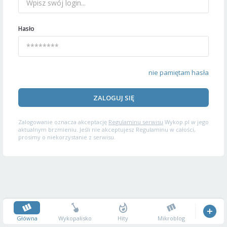
Hasło
nie pamiętam hasła
ZALOGUJ SIĘ
Zalogowanie oznacza akceptację
Regulaminu serwisu
Wykop.pl w jego
aktualnym brzmieniu. Jeśli nie akceptujesz Regulaminu w całości,
prosimy o niekorzystanie z serwisu.
Główna
Wykopalisko
Hity
Mikroblog