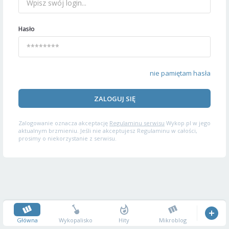
Hasło
nie pamiętam hasła
ZALOGUJ SIĘ
Zalogowanie oznacza akceptację
Regulaminu serwisu
Wykop.pl w jego
aktualnym brzmieniu. Jeśli nie akceptujesz Regulaminu w całości,
prosimy o niekorzystanie z serwisu.
Główna
Wykopalisko
Hity
Mikroblog