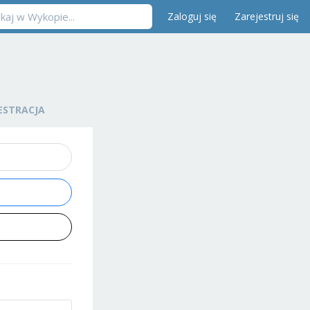
Zaloguj się
Zarejestruj się
ESTRACJA