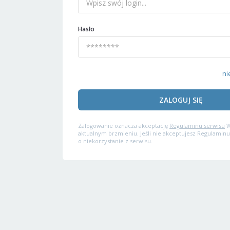
Hasło
ni
ZALOGUJ SIĘ
Zalogowanie oznacza akceptację
Regulaminu serwisu
W
aktualnym brzmieniu. Jeśli nie akceptujesz Regulaminu
o niekorzystanie z serwisu.