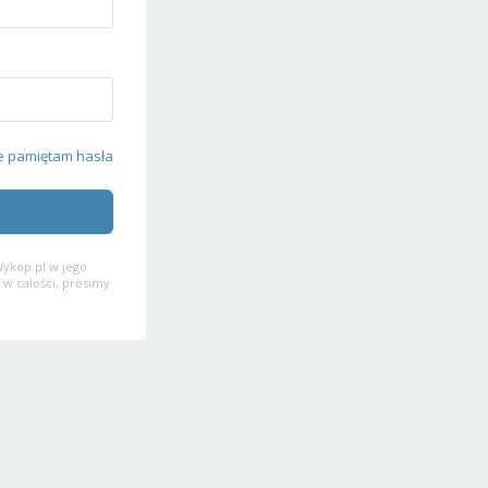
e pamiętam hasła
ykop.pl w jego
 w całości, prosimy