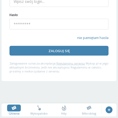
Hasło
nie pamiętam hasła
ZALOGUJ SIĘ
Zalogowanie oznacza akceptację
Regulaminu serwisu
Wykop.pl w jego
aktualnym brzmieniu. Jeśli nie akceptujesz Regulaminu w całości,
prosimy o niekorzystanie z serwisu.
Główna
Wykopalisko
Hity
Mikroblog