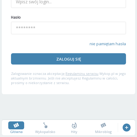
Hasło
nie pamiętam hasła
ZALOGUJ SIĘ
Zalogowanie oznacza akceptację
Regulaminu serwisu
Wykop.pl w jego
aktualnym brzmieniu. Jeśli nie akceptujesz Regulaminu w całości,
prosimy o niekorzystanie z serwisu.
Główna
Wykopalisko
Hity
Mikroblog