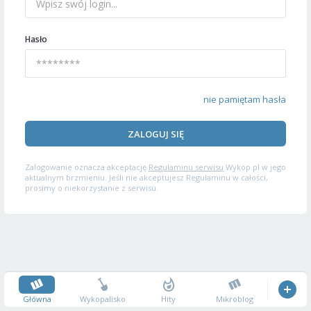
Hasło
nie pamiętam hasła
ZALOGUJ SIĘ
Zalogowanie oznacza akceptację
Regulaminu serwisu
Wykop.pl w jego
aktualnym brzmieniu. Jeśli nie akceptujesz Regulaminu w całości,
prosimy o niekorzystanie z serwisu.
Główna
Wykopalisko
Hity
Mikroblog