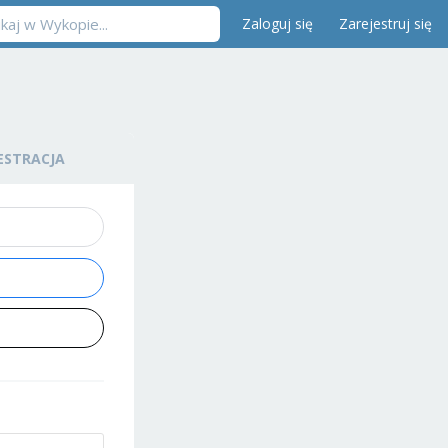
Zaloguj się
Zarejestruj się
ESTRACJA