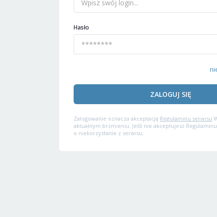
Hasło
ni
ZALOGUJ SIĘ
Zalogowanie oznacza akceptację
Regulaminu serwisu
W
aktualnym brzmieniu. Jeśli nie akceptujesz Regulaminu
o niekorzystanie z serwisu.