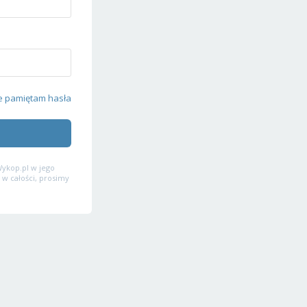
e pamiętam hasła
ykop.pl w jego
 w całości, prosimy