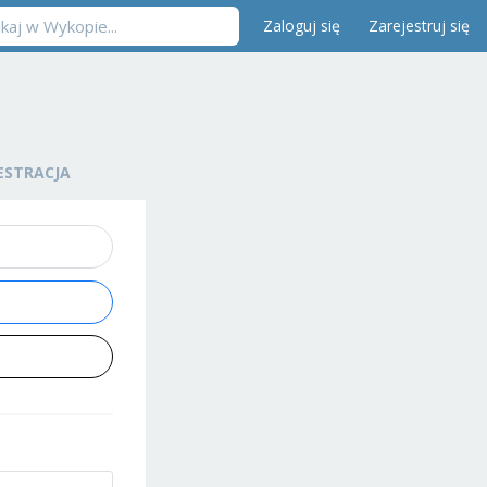
Zaloguj się
Zarejestruj się
ESTRACJA