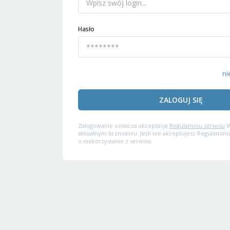
Hasło
ni
ZALOGUJ SIĘ
Zalogowanie oznacza akceptację
Regulaminu serwisu
W
aktualnym brzmieniu. Jeśli nie akceptujesz Regulaminu
o niekorzystanie z serwisu.