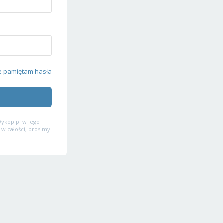
e pamiętam hasła
ykop.pl w jego
 w całości, prosimy