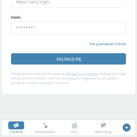
Hasło
nie pamiętam hasła
ZALOGUJ SIĘ
Zalogowanie oznacza akceptację
Regulaminu serwisu
Wykop.pl w jego
aktualnym brzmieniu. Jeśli nie akceptujesz Regulaminu w całości,
prosimy o niekorzystanie z serwisu.
Główna
Wykopalisko
Hity
Mikroblog