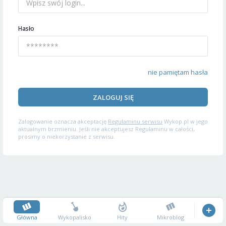
Hasło
nie pamiętam hasła
ZALOGUJ SIĘ
Zalogowanie oznacza akceptację
Regulaminu serwisu
Wykop.pl w jego
aktualnym brzmieniu. Jeśli nie akceptujesz Regulaminu w całości,
prosimy o niekorzystanie z serwisu.
Główna
Wykopalisko
Hity
Mikroblog