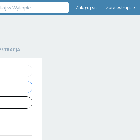
Zaloguj się
Zarejestruj się
ESTRACJA