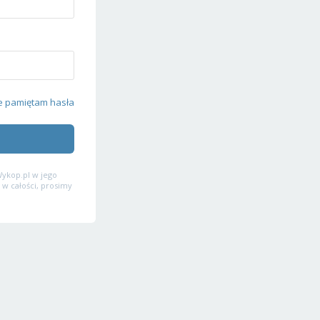
e pamiętam hasła
ykop.pl w jego
 w całości, prosimy