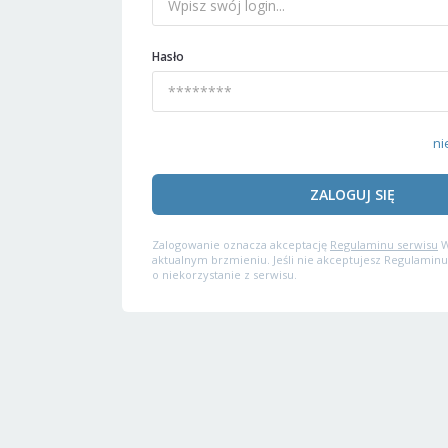
Hasło
ni
ZALOGUJ SIĘ
Zalogowanie oznacza akceptację
Regulaminu serwisu
W
aktualnym brzmieniu. Jeśli nie akceptujesz Regulaminu
o niekorzystanie z serwisu.