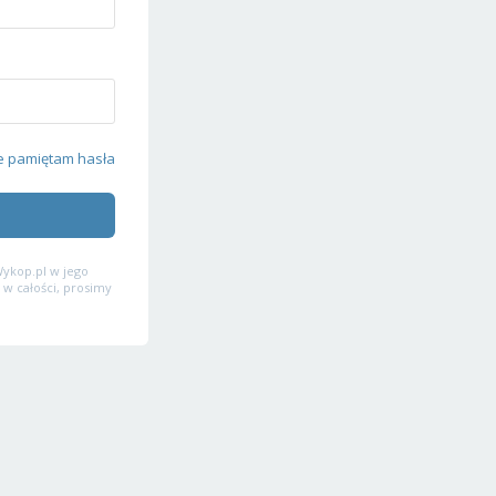
e pamiętam hasła
ykop.pl w jego
 w całości, prosimy