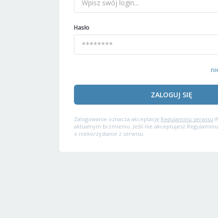
Hasło
ni
ZALOGUJ SIĘ
Zalogowanie oznacza akceptację
Regulaminu serwisu
W
aktualnym brzmieniu. Jeśli nie akceptujesz Regulaminu
o niekorzystanie z serwisu.