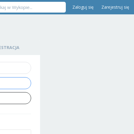
Zaloguj się
Zarejestruj się
ESTRACJA