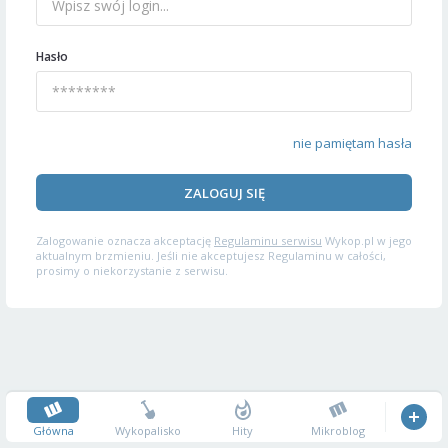
Hasło
nie pamiętam hasła
ZALOGUJ SIĘ
Zalogowanie oznacza akceptację
Regulaminu serwisu
Wykop.pl w jego
aktualnym brzmieniu. Jeśli nie akceptujesz Regulaminu w całości,
prosimy o niekorzystanie z serwisu.
Główna
Wykopalisko
Hity
Mikroblog