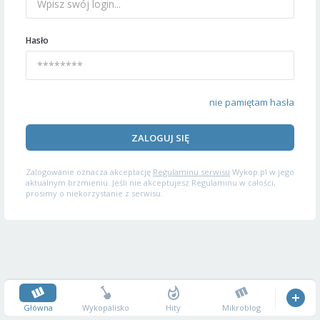
Hasło
nie pamiętam hasła
ZALOGUJ SIĘ
Zalogowanie oznacza akceptację
Regulaminu serwisu
Wykop.pl w jego
aktualnym brzmieniu. Jeśli nie akceptujesz Regulaminu w całości,
prosimy o niekorzystanie z serwisu.
Główna
Wykopalisko
Hity
Mikroblog