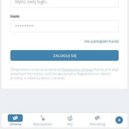
Hasło
nie pamiętam hasła
ZALOGUJ SIĘ
Zalogowanie oznacza akceptację
Regulaminu serwisu
Wykop.pl w jego
aktualnym brzmieniu. Jeśli nie akceptujesz Regulaminu w całości,
prosimy o niekorzystanie z serwisu.
Główna
Wykopalisko
Hity
Mikroblog