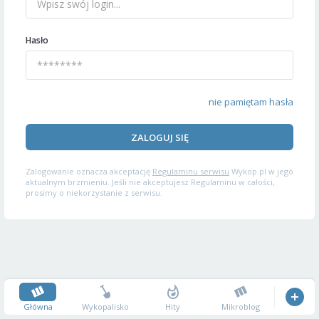
Hasło
nie pamiętam hasła
ZALOGUJ SIĘ
Zalogowanie oznacza akceptację
Regulaminu serwisu
Wykop.pl w jego
aktualnym brzmieniu. Jeśli nie akceptujesz Regulaminu w całości,
prosimy o niekorzystanie z serwisu.
Główna
Wykopalisko
Hity
Mikroblog