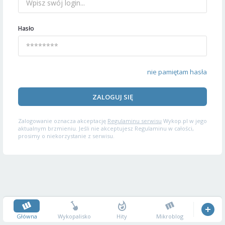
Hasło
nie pamiętam hasła
ZALOGUJ SIĘ
Zalogowanie oznacza akceptację
Regulaminu serwisu
Wykop.pl w jego
aktualnym brzmieniu. Jeśli nie akceptujesz Regulaminu w całości,
prosimy o niekorzystanie z serwisu.
Główna
Wykopalisko
Hity
Mikroblog