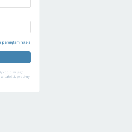
e pamiętam hasła
ykop.pl w jego
 w całości, prosimy