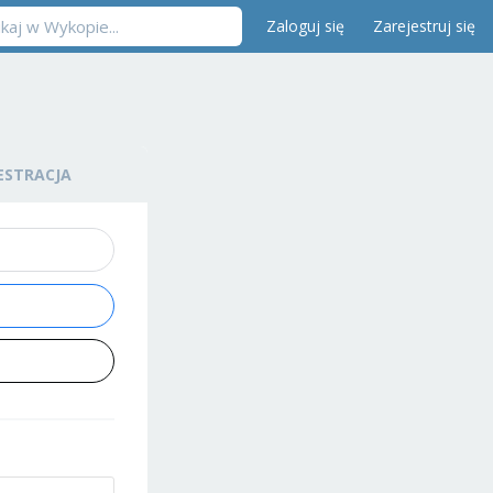
Zaloguj się
Zarejestruj się
ESTRACJA