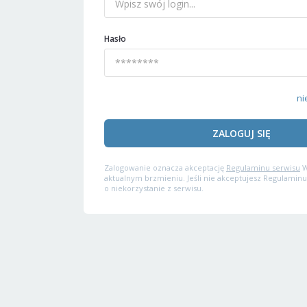
Hasło
ni
ZALOGUJ SIĘ
Zalogowanie oznacza akceptację
Regulaminu serwisu
W
aktualnym brzmieniu. Jeśli nie akceptujesz Regulaminu
o niekorzystanie z serwisu.