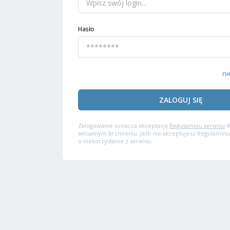
Hasło
ni
ZALOGUJ SIĘ
Zalogowanie oznacza akceptację
Regulaminu serwisu
W
aktualnym brzmieniu. Jeśli nie akceptujesz Regulaminu
o niekorzystanie z serwisu.