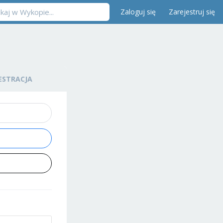
Zaloguj się
Zarejestruj się
ESTRACJA