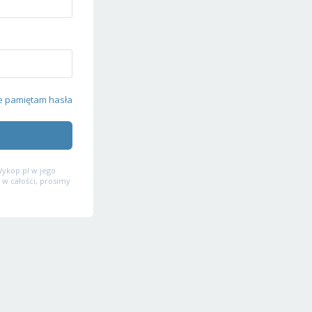
e pamiętam hasła
ykop.pl w jego
 w całości, prosimy