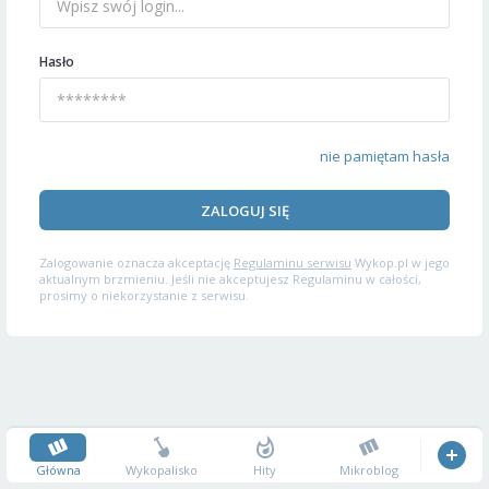
Hasło
nie pamiętam hasła
ZALOGUJ SIĘ
Zalogowanie oznacza akceptację
Regulaminu serwisu
Wykop.pl w jego
aktualnym brzmieniu. Jeśli nie akceptujesz Regulaminu w całości,
prosimy o niekorzystanie z serwisu.
Główna
Wykopalisko
Hity
Mikroblog