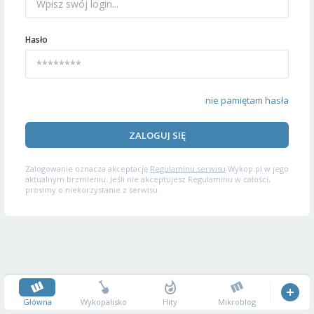
Hasło
nie pamiętam hasła
ZALOGUJ SIĘ
Zalogowanie oznacza akceptację
Regulaminu serwisu
Wykop.pl w jego
aktualnym brzmieniu. Jeśli nie akceptujesz Regulaminu w całości,
prosimy o niekorzystanie z serwisu.
Główna
Wykopalisko
Hity
Mikroblog