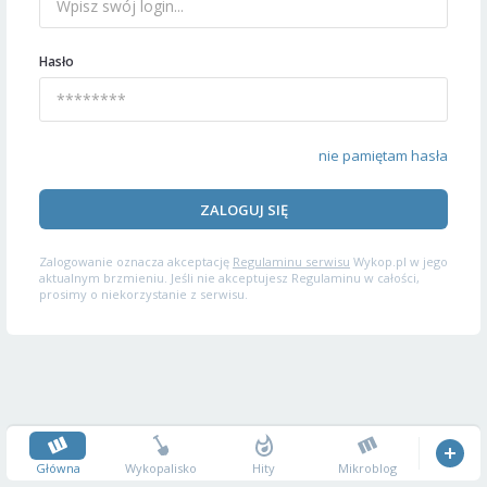
Hasło
nie pamiętam hasła
ZALOGUJ SIĘ
Zalogowanie oznacza akceptację
Regulaminu serwisu
Wykop.pl w jego
aktualnym brzmieniu. Jeśli nie akceptujesz Regulaminu w całości,
prosimy o niekorzystanie z serwisu.
Główna
Wykopalisko
Hity
Mikroblog