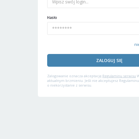
Hasło
ni
ZALOGUJ SIĘ
Zalogowanie oznacza akceptację
Regulaminu serwisu
W
aktualnym brzmieniu. Jeśli nie akceptujesz Regulaminu
o niekorzystanie z serwisu.