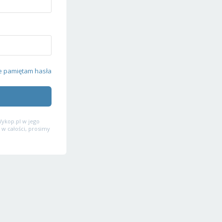
e pamiętam hasła
ykop.pl w jego
 w całości, prosimy