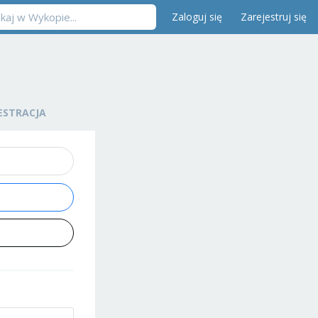
Zaloguj się
Zarejestruj się
ESTRACJA