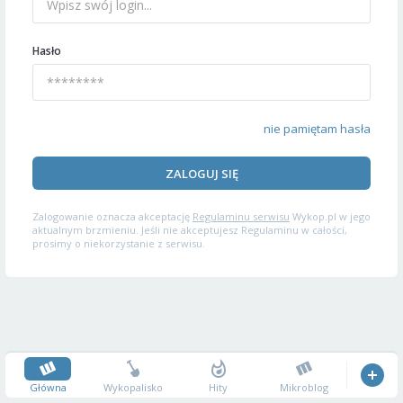
Hasło
nie pamiętam hasła
ZALOGUJ SIĘ
Zalogowanie oznacza akceptację
Regulaminu serwisu
Wykop.pl w jego
aktualnym brzmieniu. Jeśli nie akceptujesz Regulaminu w całości,
prosimy o niekorzystanie z serwisu.
Główna
Wykopalisko
Hity
Mikroblog